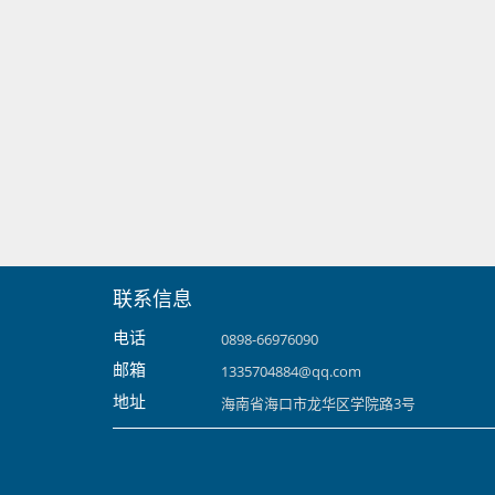
联系信息
电话
0898-66976090
邮箱
1335704884@qq.com
地址
海南省海口市龙华区学院路3号