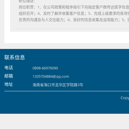
职位描述：
岗位职责：1、在公司政策和程序指引下向指定客户群传达医学信
组织召开；4、及时了解并收集客户信息；5、完成上级要求的各项
优秀的沟通及与人交往能力；4、良好的信息收集及运用能力；5、
联系信息
电话
0898-66976090
邮箱
1335704884@qq.com
地址
海南省海口市龙华区学院路3号
Copy